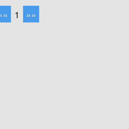
««
1
»»