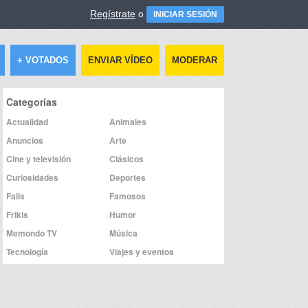
Regístrate
o
INICIAR SESIÓN
+ VOTADOS
ENVIAR VÍDEO
MODERAR
Categorías
Actualidad
Animales
Anuncios
Arte
Cine y televisión
Clásicos
Curiosidades
Deportes
Fails
Famosos
Frikis
Humor
Memondo TV
Música
Tecnología
Viajes y eventos