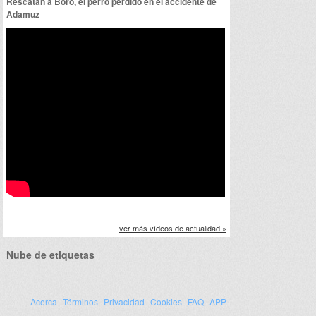
Rescatan a Boro, el perro perdido en el accidente de
Adamuz
ver más vídeos de actualidad »
Nube de etiquetas
Acerca
Términos
Privacidad
Cookies
FAQ
APP