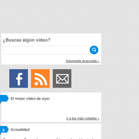
¿Buscas algún vídeo?
búsqueda avanzada »
El mejor vídeo de ayer
ir a los más votados »
Actualidad
0