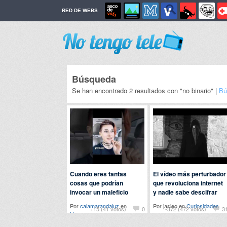
RED DE WEBS
Búsqueda
Se han encontrado 2 resultados con "no binario" |
Bú
Cuando eres tantas
El vídeo más perturbador
cosas que podrían
que revoluciona internet
invocar un maleficio
y nadie sabe descifrar
Por
calamarandaluz
en
Por jasieo en
Curiosidades
+15 (41 votos)
0
-372 (472 votos)
3
Humor