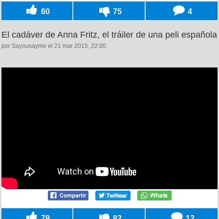
60
75
4
El cadáver de Anna Fritz, el tráiler de una peli española
por Sayousayme el 21 mar 2015, 22:00
79
82
12