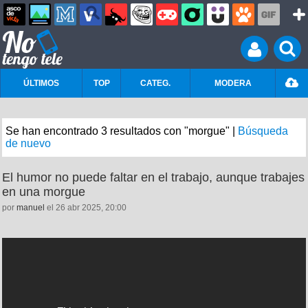
ÚLTIMOS
TOP
CATEG.
MODERA
Se han encontrado 3 resultados con "morgue" |
Búsqueda
de nuevo
El humor no puede faltar en el trabajo, aunque trabajes
en una morgue
por
manuel
el 26 abr 2025, 20:00