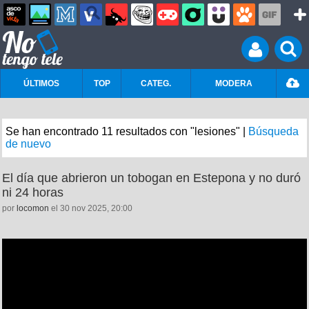
ÚLTIMOS
TOP
CATEG.
MODERA
Se han encontrado 11 resultados con "lesiones" |
Búsqueda
de nuevo
El día que abrieron un tobogan en Estepona y no duró
ni 24 horas
por
locomon
el 30 nov 2025, 20:00