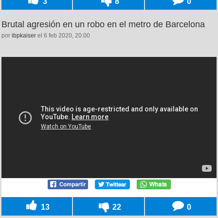
3
8
0
Brutal agresión en un robo en el metro de Barcelona
por
ibpkaiser
el 6 feb 2020, 20:00
13
22
0