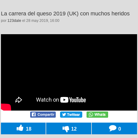
La carrera del queso 2019 (UK) con muchos heridos
por
123dale
el 28 may 2019, 16:00
18
12
0