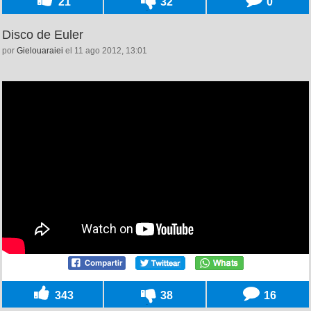
21
32
0
Disco de Euler
por
Gielouaraiei
el 11 ago 2012, 13:01
343
38
16