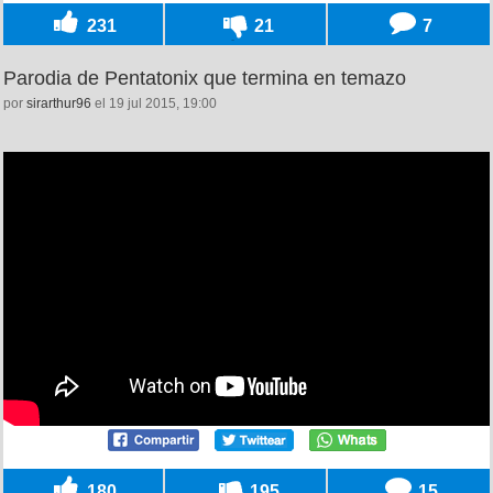
231
21
7
Parodia de Pentatonix que termina en temazo
por
sirarthur96
el 19 jul 2015, 19:00
180
195
15