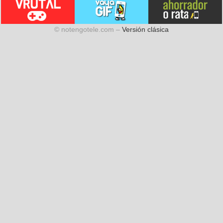
© notengotele.com –
Versión clásica