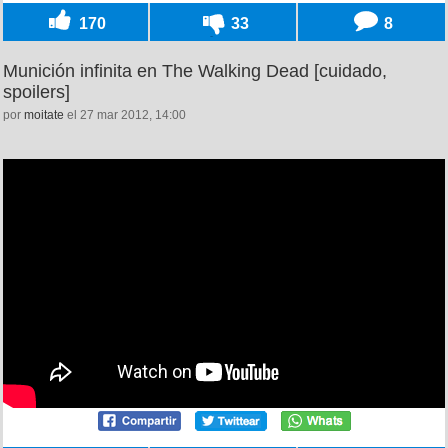
170
33
8
Munición infinita en The Walking Dead [cuidado,
spoilers]
por
moitate
el 27 mar 2012, 14:00