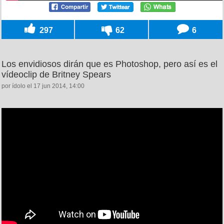
297
62
6
Los envidiosos dirán que es Photoshop, pero así es el
vídeoclip de Britney Spears
por ídolo el 17 jun 2014, 14:00