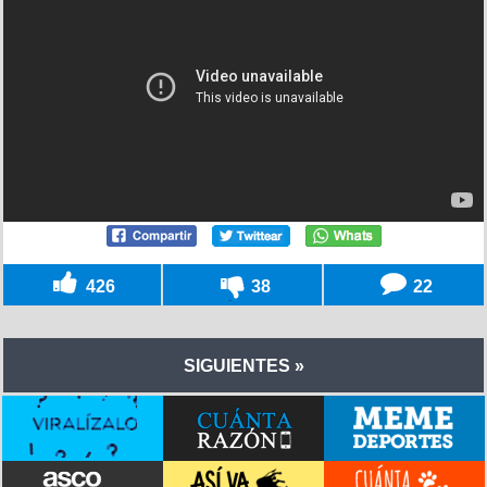
426
38
22
SIGUIENTES »