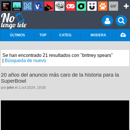
ÚLTIMOS
TOP
CATEG.
MODERA
Se han encontrado 21 resultados con "britney spears"
|
Búsqueda de nuevo
20 años del anuncio más caro de la historia para la
SuperBowl
por
john
el 1 oct 2024, 19:00