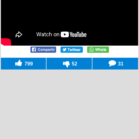
799
52
31