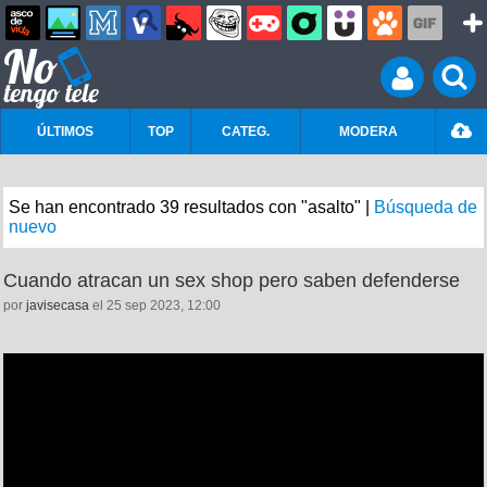
ÚLTIMOS
TOP
CATEG.
MODERA
Se han encontrado 39 resultados con "asalto" |
Búsqueda de
nuevo
Cuando atracan un sex shop pero saben defenderse
por
javisecasa
el 25 sep 2023, 12:00