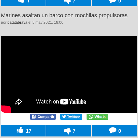
7
7
0
Marines asaltan un barco con mochilas propulsoras
por
patatabrava
el 5 may 2021, 18:00
17
7
0