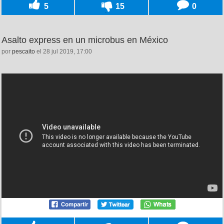
5
15
0
Asalto express en un microbus en México
por
pescaito
el 28 jul 2019, 17:00