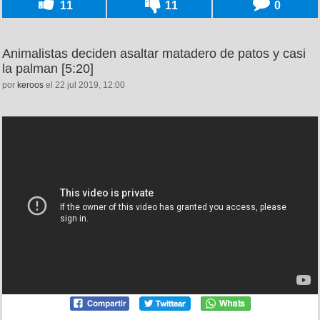
11
11
0
Animalistas deciden asaltar matadero de patos y casi
la palman [5:20]
por
keroos
el 22 jul 2019, 12:00