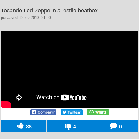
Tocando Led Zeppelin al estilo beatbox
por Javi el 12 feb 2018, 21:00
88
4
0