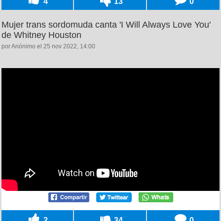
4
13
0
Mujer trans sordomuda canta 'I Will Always Love You'
de Whitney Houston
por Anónimo el 25 nov 2022, 14:00
2
34
0