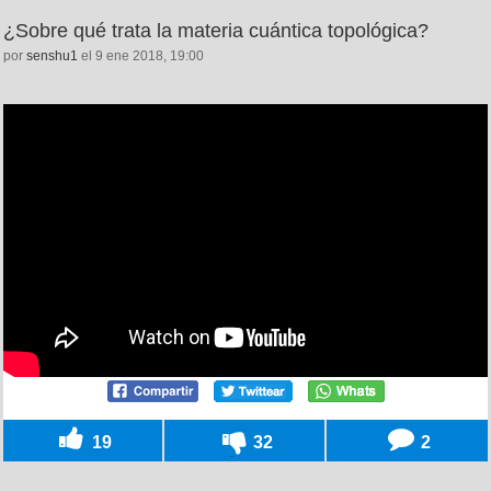
¿Sobre qué trata la materia cuántica topológica?
por
senshu1
el 9 ene 2018, 19:00
19
32
2