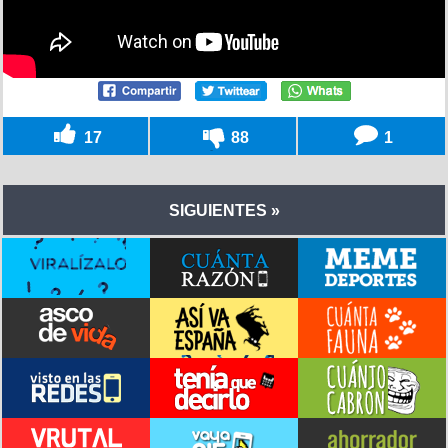
17
88
1
SIGUIENTES »