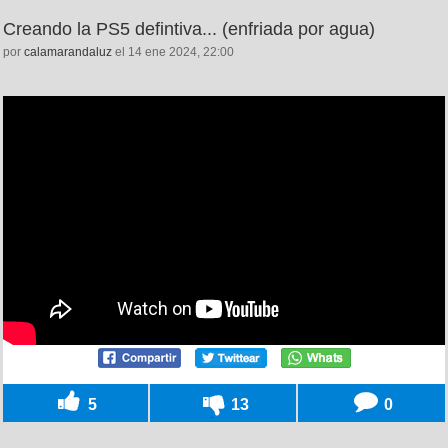
Creando la PS5 defintiva... (enfriada por agua)
por
calamarandaluz
el 14 ene 2024, 22:00
5
13
0