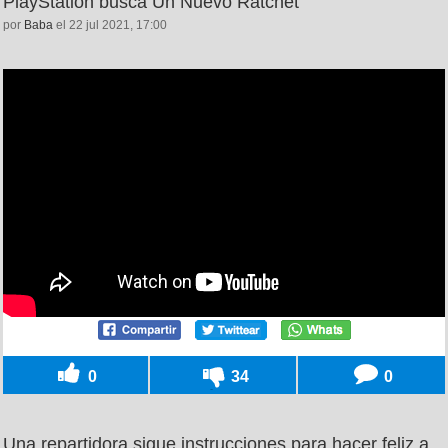
PlayStation busca Un Nuevo Ratchet
por
Baba
el 22 jul 2021, 17:00
0
34
0
Una repartidora sigue instrucciones para hacer feliz a