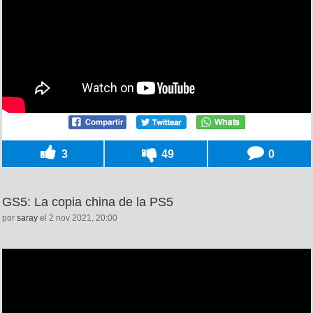
3
49
0
GS5: La copia china de la PS5
por
saray
el 2 nov 2021, 20:00