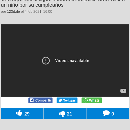
un niño por su cumpleaños
por
123dale
el 4 feb 2021, 16:00
29
21
0