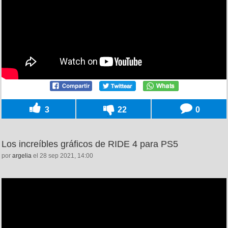
3
22
0
Los increíbles gráficos de RIDE 4 para PS5
por
argelia
el 28 sep 2021, 14:00