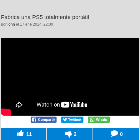
Fabrica una PS5 totalmente portátil
por
john
el 17 ene 2024, 22:00
11
2
0