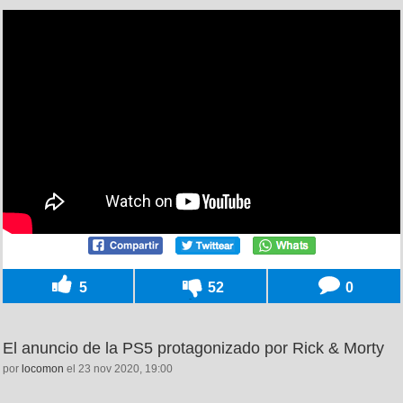
5
52
0
El anuncio de la PS5 protagonizado por Rick & Morty
por
locomon
el 23 nov 2020, 19:00