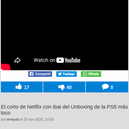
17
40
0
El corto de Netflix con Ibai del Unboxing de la PS5 más
loco
por
errejota
el 25 nov 2020, 14:00