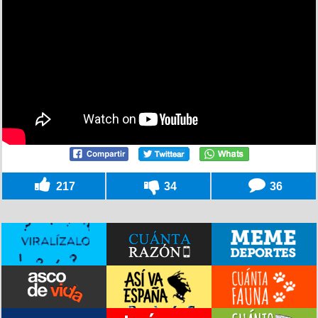
217
34
36