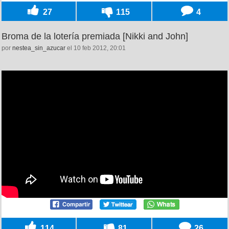
27
115
4
Broma de la lotería premiada [Nikki and John]
por
nestea_sin_azucar
el 10 feb 2012, 20:01
114
81
26