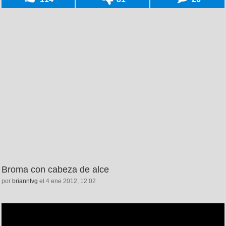
Broma con cabeza de alce
por
brianntvg
el 4 ene 2012, 12:02