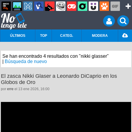
ÚLTIMOS
TOP
CATEG.
MODERA
Se han encontrado 4 resultados con "nikki glasser"
|
Búsqueda de nuevo
El zasca Nikki Glaser a Leonardo DiCaprio en los
Globos de Oro
por
erre
el 13 ene 2026, 16:00