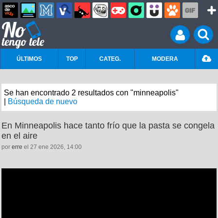
ÚLTIMOS
TOP
CATEG.
MODERA
Se han encontrado 2 resultados con "minneapolis"
|
Búsqueda de nuevo
En Minneapolis hace tanto frío que la pasta se congela
en el aire
por
erre
el 27 ene 2026, 14:00