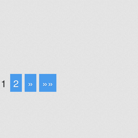
1
2
»
»»