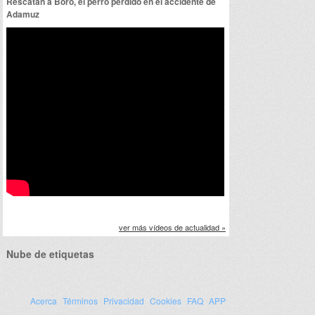
Rescatan a Boro, el perro perdido en el accidente de
Adamuz
ver más vídeos de actualidad »
Nube de etiquetas
Acerca
Términos
Privacidad
Cookies
FAQ
APP