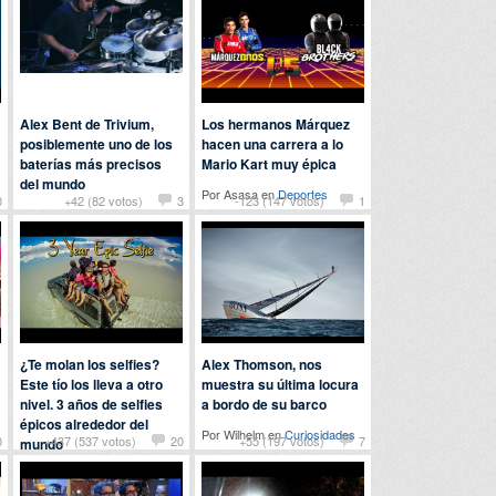
Alex Bent de Trivium,
Los hermanos Márquez
posiblemente uno de los
hacen una carrera a lo
baterías más precisos
Mario Kart muy épica
del mundo
Por Asasa en
Deportes
0
+42 (82 votos)
3
-123 (147 votos)
1
Por
power25
en
Música
¿Te molan los selfies?
Alex Thomson, nos
Este tío los lleva a otro
muestra su última locura
nivel. 3 años de selfies
a bordo de su barco
épicos alrededor del
Por Wilhelm en
Curiosidades
0
+437 (537 votos)
20
+55 (197 votos)
7
mundo
Por
varo_9
en
Viajes y
eventos