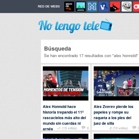
RED DE WEBS
Búsqueda
Se han encontrado 17 resultados con "alex honnold"
Alex Honnold hace
Alex Zverev pierde los
historia trepando el 11º
papeles y rompe su
rascacielos más alto del
raqueta a los pies del
mundo sin cuerdas ni
juez de silla
+1 (13 votos)
0
-2 (10 votos)
arnés
Por
manuel
en
Deportes
Por
patatabrava
en