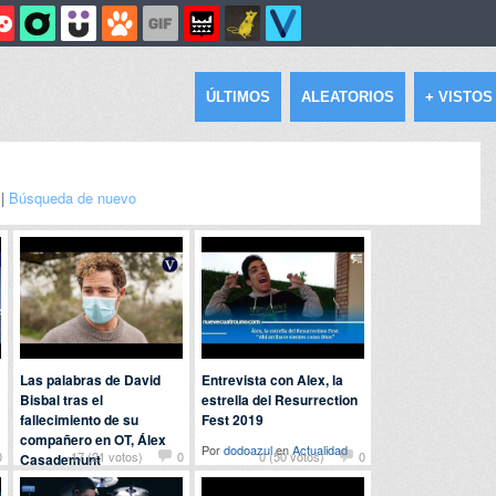
ÚLTIMOS
ALEATORIOS
+ VISTOS
 |
Búsqueda de nuevo
Las palabras de David
Entrevista con Alex, la
Bisbal tras el
estrella del Resurrection
fallecimiento de su
Fest 2019
compañero en OT, Álex
Por
dodoazul
en
Actualidad
0
-17 (21 votos)
0
0 (50 votos)
0
Casademunt
Por
alvaro
en
Famosos