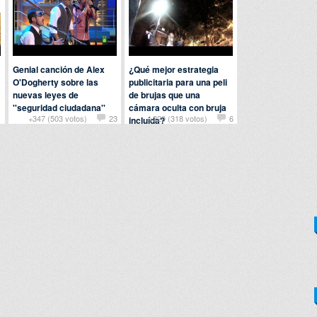
Genial canción de Alex
¿Qué mejor estrategia
O'Dogherty sobre las
publicitaria para una peli
nuevas leyes de
de brujas que una
''seguridad ciudadana''
cámara oculta con bruja
1
+347 (503 votos)
23
+220 (318 votos)
6
incluída?
Por
jcvalera
en
Cine y
televisión
Por
rupertmarcos
en
Cine y
televisión