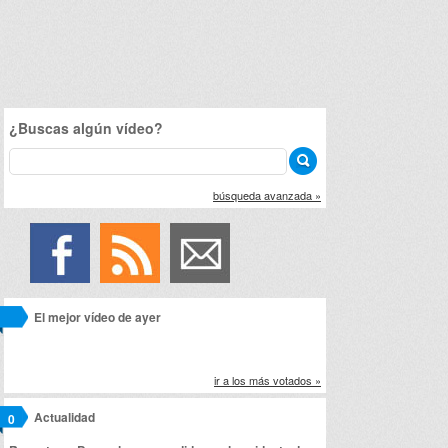
¿Buscas algún vídeo?
búsqueda avanzada »
El mejor vídeo de ayer
ir a los más votados »
Actualidad
0