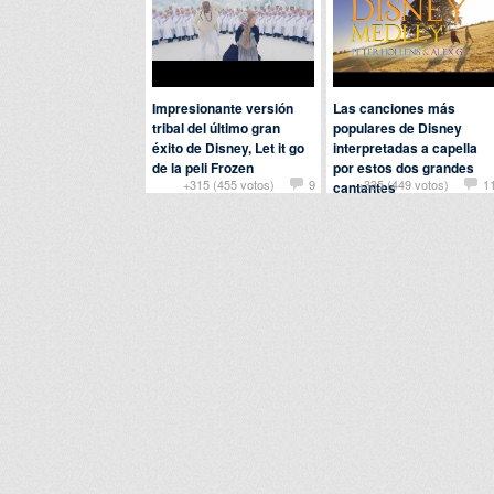
Impresionante versión
Las canciones más
tribal del último gran
populares de Disney
éxito de Disney, Let it go
interpretadas a capella
de la peli Frozen
por estos dos grandes
+315 (455 votos)
9
+335 (449 votos)
1
cantantes
Por
nanaa
en
Música
Por
guitarheropro
en
Música