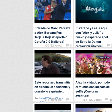
Curiosidades
Entrada de Marc Pedraza
El verano ya está aquí
a Alex Bergantiños
con "Álex y Julia" el
Tarjeta Roja (Deportivo
nuevo y esperado spot
Coruña 2-0 Mallorca)
de Estrella Damm
-30 (32 votos)
0
-41 (61 votos)
protagonizado por
Por Anónimo en
Deportes
Michelle Jenner y Oriol
Pla
Por John en
Anuncios
Este reportero transmitía
Alex ha viajado por todo
en directo un accidente y
el mundo con su palo de
ocurrió lo siguiente...
selfie ¡Qué gran
aventura!
Por
beto2284
en
Cine y
+61 (115 votos)
1
+61 (329 votos)
3
televisión
Por
parksideave
en
Viajes y
eventos