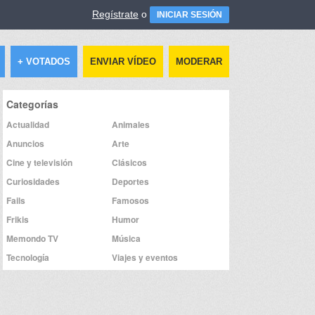
Regístrate
o
INICIAR SESIÓN
+ VOTADOS
ENVIAR VÍDEO
MODERAR
Categorías
Actualidad
Animales
Anuncios
Arte
Cine y televisión
Clásicos
Curiosidades
Deportes
Fails
Famosos
Frikis
Humor
Memondo TV
Música
Tecnología
Viajes y eventos