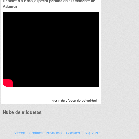
Rescatan a Boro, el perro perdido en el accidente de
Adamuz
ver más vídeos de actualidad »
Nube de etiquetas
Acerca
Términos
Privacidad
Cookies
FAQ
APP