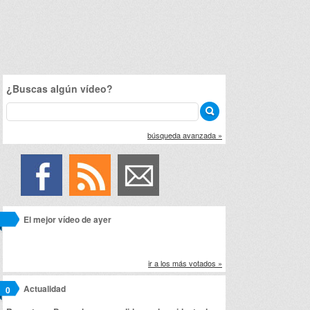
¿Buscas algún vídeo?
búsqueda avanzada »
El mejor vídeo de ayer
ir a los más votados »
Actualidad
0