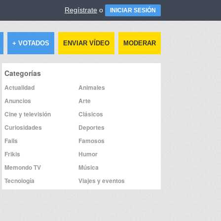
Regístrate
o
INICIAR SESIÓN
+ VOTADOS
ENVIAR VÍDEO
MODERAR
Categorías
Actualidad
Animales
Anuncios
Arte
Cine y televisión
Clásicos
Curiosidades
Deportes
Fails
Famosos
Frikis
Humor
Memondo TV
Música
Tecnología
Viajes y eventos