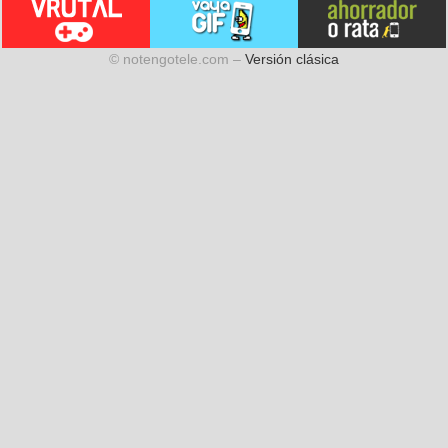
© notengotele.com –
Versión clásica